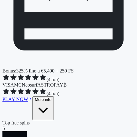
Bonus:
325% fino a €5,400 + 250 FS
(
4.5
/5)
VISA
MC
Neosurf
ASTROPAY
₿
(
4.5
/5)
PLAY NOW
More info
Top free spins
5