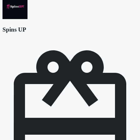
Spins UP