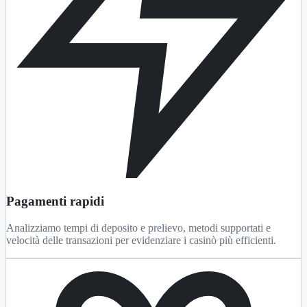
Pagamenti rapidi
Analizziamo tempi di deposito e prelievo, metodi supportati e
velocità delle transazioni per evidenziare i casinò più efficienti.