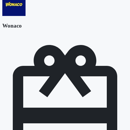
Wonaco