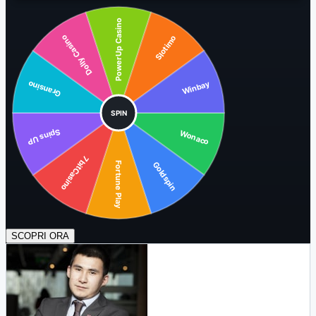
SCOPRI ORA