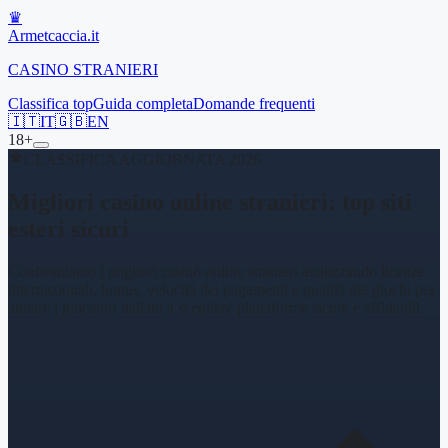
♛
Armetcaccia
.it
CASINO STRANIERI
Classifica top
Guida completa
Domande frequenti
🇮🇹
IT
🇬🇧
EN
18+
CLASSIFICA AGGIORNATA 2026
Migliori casino online stranieri:
top siti
esteri sicuri
Confrontiamo i migliori casinò online stranieri analizzando licenze
internazionali, bonus, velocità dei pagamenti e qualità dei giochi per
aiutare i giocatori italiani a scegliere piattaforme sicure e affidabili.