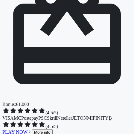
Bonus:
€1,000
(
4.5
/5)
VISA
MC
Postepay
PSC
Skrill
Neteller
JETON
MIFINITY
₿
(
4.5
/5)
PLAY NOW
More info