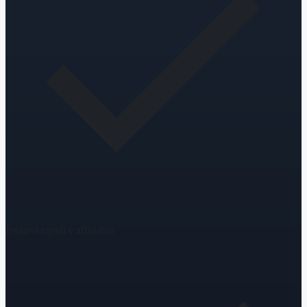
Prelievi rapidi e affidabili