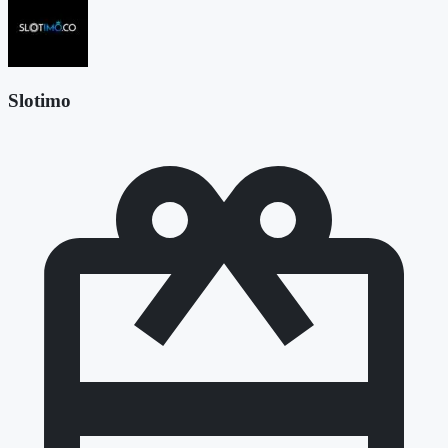
Slotimo