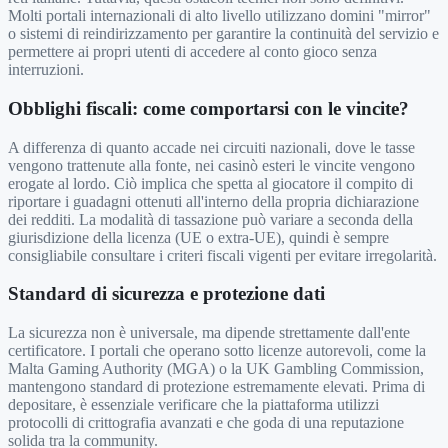
Molti portali internazionali di alto livello utilizzano domini "mirror"
o sistemi di reindirizzamento per garantire la continuità del servizio e
permettere ai propri utenti di accedere al conto gioco senza
interruzioni.
Obblighi fiscali: come comportarsi con le vincite?
A differenza di quanto accade nei circuiti nazionali, dove le tasse
vengono trattenute alla fonte, nei casinò esteri le vincite vengono
erogate al lordo. Ciò implica che spetta al giocatore il compito di
riportare i guadagni ottenuti all'interno della propria dichiarazione
dei redditi. La modalità di tassazione può variare a seconda della
giurisdizione della licenza (UE o extra-UE), quindi è sempre
consigliabile consultare i criteri fiscali vigenti per evitare irregolarità.
Standard di sicurezza e protezione dati
La sicurezza non è universale, ma dipende strettamente dall'ente
certificatore. I portali che operano sotto licenze autorevoli, come la
Malta Gaming Authority (MGA) o la UK Gambling Commission,
mantengono standard di protezione estremamente elevati. Prima di
depositare, è essenziale verificare che la piattaforma utilizzi
protocolli di crittografia avanzati e che goda di una reputazione
solida tra la community.