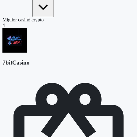
Miglior casinò crypto
4
7bitCasino